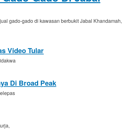
jual gado-gado di kawasan berbukit Jabal Khandamah,
s Video Tular
didakwa
nya Di Broad Peak
selepas
urja,