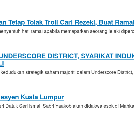
n Tetap Tolak Troli Cari Rezeki, Buat Rama
nyentuh hati ramai apabila memaparkan seorang lelaki diper
UNDERSCORE DISTRICT, SYARIKAT IND
I
udukan strategik saham majoriti dalam Underscore District,
Sesyen Kuala Lumpur
 Datuk Seri Ismail Sabri Yaakob akan didakwa esok di Mah