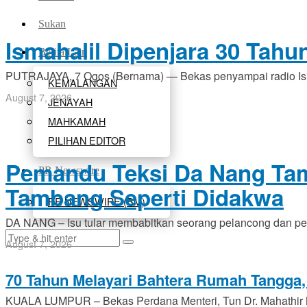
Sukan
Ismahalil Dipenjara 30 Tah
Berita Lain
PUTRAJAYA, 7 Ogos (Bernama) — Bekas penyampai radio Ism
KEMALANGAN
August 7, 2026
JENAYAH
MAHKAMAH
PILIHAN EDITOR
Pemandu Teksi Da Nang Tam
PR Newswire
Tambang Seperti Didakwa
PR NEWSWIRE (BM)
DA NANG – Isu tular membabitkan seorang pelancong dan pe
August 7, 2026
70 Tahun Melayari Bahtera Rumah Tangga
KUALA LUMPUR – Bekas Perdana Menteri, Tun Dr. Mahathir Mo