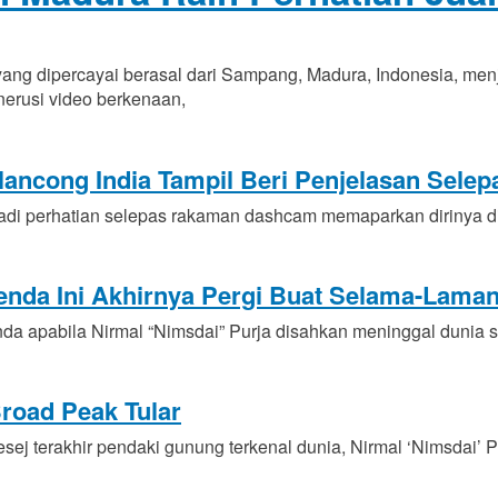
ng dipercayai berasal dari Sampang, Madura, Indonesia, men
nerusi video berkenaan,
ncong India Tampil Beri Penjelasan Selepa
di perhatian selepas rakaman dashcam memaparkan dirinya 
enda Ini Akhirnya Pergi Buat Selama-Lama
 apabila Nirmal “Nimsdai” Purja disahkan meninggal dunia 
road Peak Tular
 terakhir pendaki gunung terkenal dunia, Nirmal ‘Nimsdai’ P