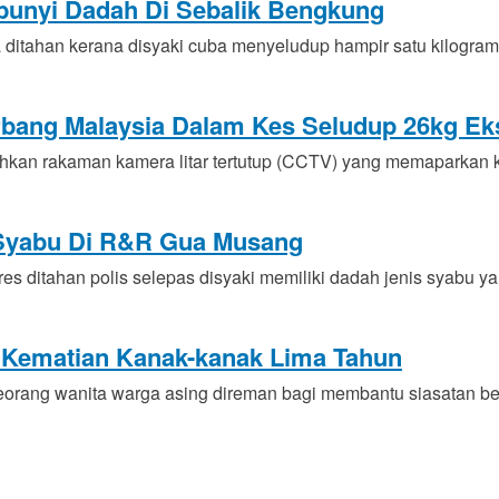
mbunyi Dadah Di Sebalik Bengkung
itahan kerana disyaki cuba menyeludup hampir satu kilogram
ang Malaysia Dalam Kes Seludup 26kg Eks
kan rakaman kamera litar tertutup (CCTV) yang memaparkan k
i Syabu Di R&R Gua Musang
ditahan polis selepas disyaki memiliki dadah jenis syabu y
 Kematian Kanak-kanak Lima Tahun
rang wanita warga asing direman bagi membantu siasatan be