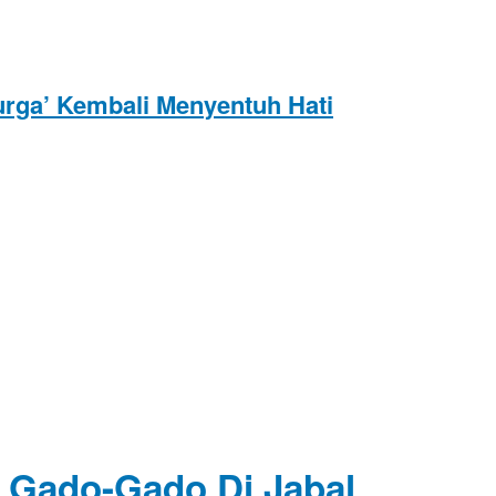
rga’ Kembali Menyentuh Hati
l Gado-Gado Di Jabal